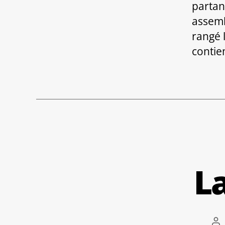
partan
assemb
rangé 
contien
L
Au