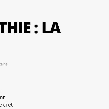
HIE : LA
sur
aire
BIG
BANG
EN
OSTEOPATHIE :
e
LA
nt
TENSEGRITE
 ci et