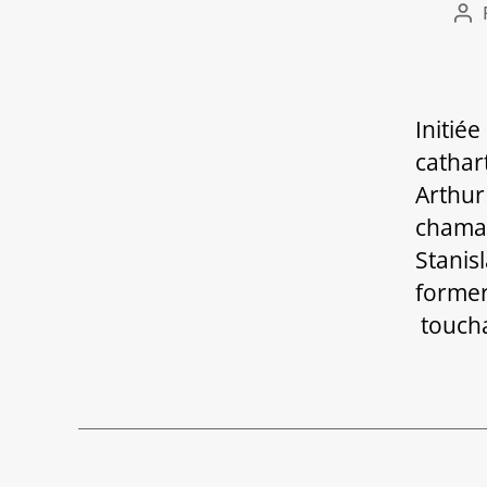
Au
de
l’ar
Initié
cathar
Arthur
chaman
Stanis
former
toucha