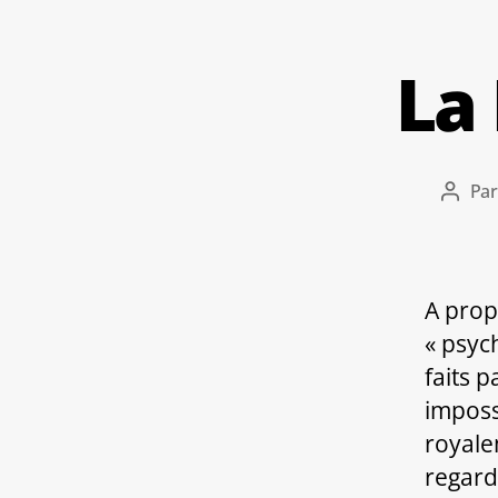
La
Pa
Auteu
de
l’artic
A prop
« psyc
faits p
imposs
royale
regard 