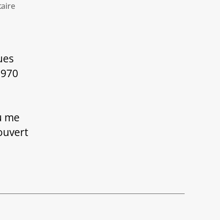
sur
aire
LA
RESPIRATION
HOLOTROPIQUE,
THERAPIE
ues
AUTOGENE
1970
pu me
ouvert