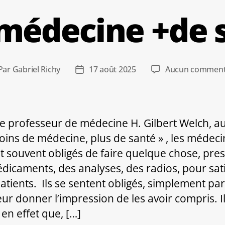
 médecine +de 
Par
Gabriel Richy
17 août 2025
Aucun comment
teur
Date
de
ticle
l’article
le professeur de médecine H. Gilbert Welch, a
oins de médecine, plus de santé » , les médeci
t souvent obligés de faire quelque chose, pres
dicaments, des analyses, des radios, pour sati
patients. Ils se sentent obligés, simplement par
eur donner l’impression de les avoir compris. I
 en effet que, […]