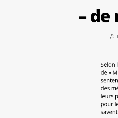
– de
Au
de
l’ar
Selon 
de « M
senten
des mé
leurs 
pour l
savent