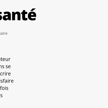
santé
sur
aire
–
de
médecine
+de
uteur
santé
ns se
crire
sfaire
fois
ls