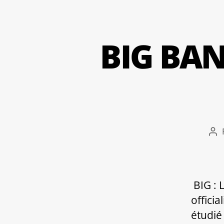
BIG BAN
Au
de
l’ar
BIG : 
offici
étudié