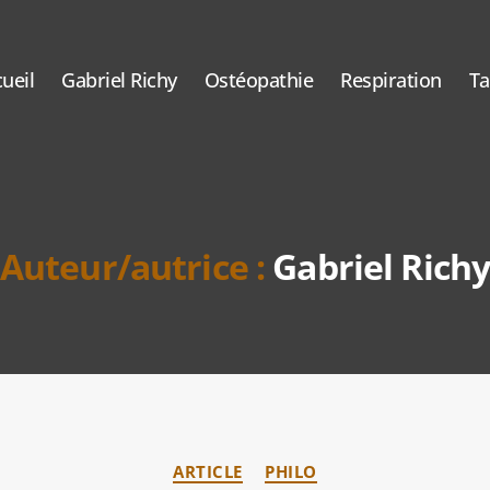
ueil
Gabriel Richy
Ostéopathie
Respiration
T
Auteur/autrice :
Gabriel Rich
Catégories
ARTICLE
PHILO