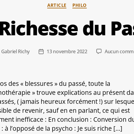
Catégories
ARTICLE
PHILO
 Richesse du Pa
r
Gabriel Richy
13 novembre 2022
Aucun comme
r
Date
de
le
l’article
os des « blessures » du passé, toute la
hothérapie » trouve explications au présent da
assés, ( jamais heureux forcément !) sur lesquel
ible de revenir, sauf en en parlant, ce qui est
ment inefficace : En conclusion : Conversion d
: à l’opposé de la psycho : Je suis riche […]