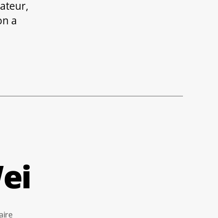
ateur,
on a
,
ei
sur
ire