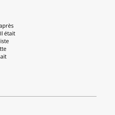
La
Voie
du
WU
’après
Wei
l était
iste
tte
ait