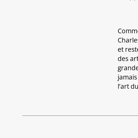
de
l’a
Commen
Charle
et res
des ar
grande
jamais
l’art d