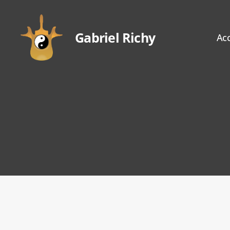
Gabriel Richy
Acc
Gabriel
Richy