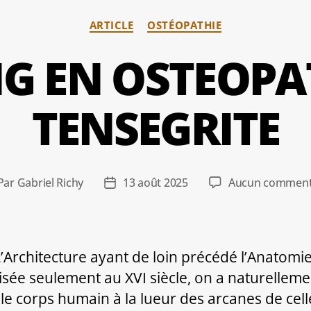
Catégories
ARTICLE
OSTÉOPATHIE
G EN OSTEOPAT
TENSEGRITE
Par
Gabriel Richy
13 août 2025
Aucun comment
teur
Date
de
ticle
l’article
L’Architecture ayant de loin précédé l’Anatomi
alisée seulement au XVI siècle, on a naturelleme
 le corps humain à la lueur des arcanes de celle