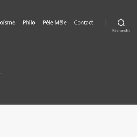
aoïsme
Philo
Pêle Mêle
Contact
Recherche
y