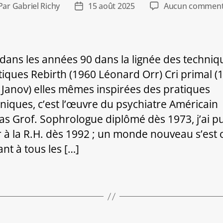
Par
Gabriel Richy
15 août 2025
Aucun comment
teur
Date
de
ticle
l’article
e dans les années 90 dans la lignée des techniq
tiques Rebirth (1960 Léonard Orr) Cri primal (
 Janov) elles mêmes inspirées des pratiques
iques, c’est l’œuvre du psychiatre Américain
las Grof. Sophrologue diplômé dès 1973, j’ai 
 à la R.H. dès 1992 ; un monde nouveau s’est 
nt à tous les […]