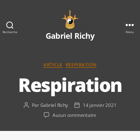
Gabriel
Recherche
Menu
Gabriel Richy
Richy
Catégories
ARTICLE
RESPIRATION
Respiration
Par
Gabriel Richy
14 janvier 2021
Auteur
Date
de
de
sur
Aucun commentaire
l’article
l’article
Respiration