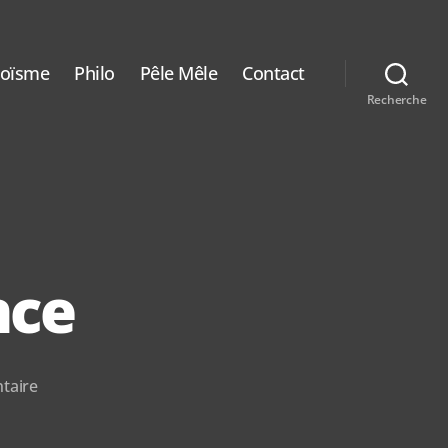
aoïsme
Philo
Pêle Mêle
Contact
Recherche
nce
sur
taire
Chance
…