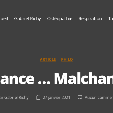
ueil
Gabriel Richy
Ostéopathie
Respiration
T
Catégories
ARTICLE
PHILO
ance … Malcha
ar
Gabriel Richy
27 janvier 2021
Aucun commen
eur
Date
de
icle
l’article