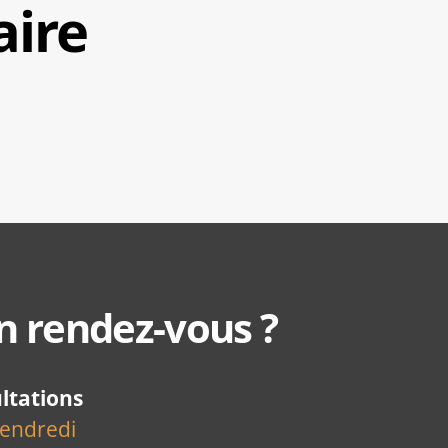
aire
n rendez-vous ?
ltations
vendredi