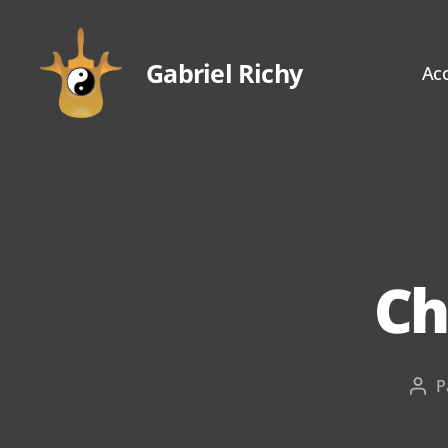
Gabriel Richy
Acc
Gabriel
Richy
Ch
P
Aut
de
l’art