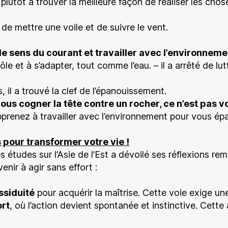
 plutôt à trouver la meilleure façon de réaliser les ch
i de mettre une voile et de suivre le vent.
s le sens du courant et travailler avec l’environnemen
e et à s’adapter, tout comme l’eau. – il a arrêté de lutt
, il a trouvé la clef de l’épanouissement.
 vous cogner la tête contre un rocher, ce n’est pas v
renez à travailler avec l’environnement pour vous épa
 pour transformer votre vie !
 études sur l’Asie de l’Est a dévoilé ses réflexions r
enir à agir sans effort :
assiduité
pour acquérir la maîtrise. Cette voie exige un
ort
, où l’action devient spontanée et instinctive. Cett