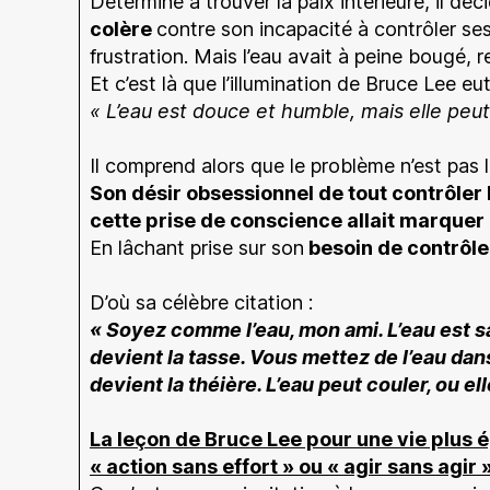
Déterminé à trouver la paix intérieure, il déc
colère
contre son incapacité à contrôler ses 
frustration. Mais l’eau avait à peine bougé, 
Et c’est là que l’illumination de Bruce Lee eut
« L’eau est douce et humble, mais elle peut
Il comprend alors que le problème n’est pas 
Son désir obsessionnel de tout contrôler 
cette prise de conscience allait marquer 
En lâchant prise sur son
besoin de contrôle
D’où sa célèbre citation :
« Soyez comme l’eau, mon ami. L’eau est sa
devient la tasse. Vous mettez de l’eau dans
devient la théière. L’eau peut couler, ou el
La leçon de Bruce Lee pour une vie plus é
« action sans effort » ou « agir sans agir 