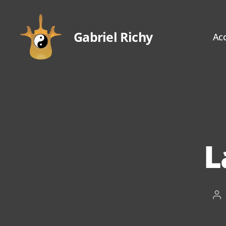
Gabriel Richy
Acc
Gabriel
Richy
L
Au
de
l’a