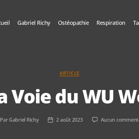
ueil
Gabriel Richy
Ostéopathie
Respiration
T
Catégories
ARTICLE
a Voie du WU W
Par
Gabriel Richy
2 août 2023
Aucun commenta
teur
Date
de
rticle
l’article