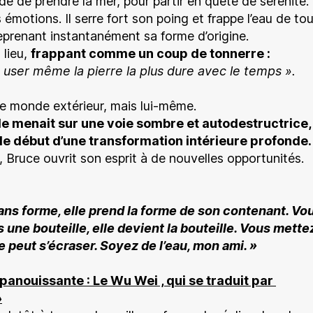
ide de prendre la mer, pour partir en quête de sérénité. 
émotions. Il serre fort son poing et frappe l’eau de tou
reprenant instantanément sa forme d’origine.
 lieu,
frappant comme un coup de tonnerre :
 user même la pierre la plus dure avec le temps ».
le monde extérieur, mais lui-même.
le menait sur une voie sombre et autodestructrice, 
le début d’une transformation intérieure profonde.
, Bruce ouvrit son esprit à de nouvelles opportunités.
ns forme, elle prend la forme de son contenant. Vou
 une bouteille, elle devient la bouteille. Vous mettez
le peut s’écraser. Soyez de l’eau, mon ami. »
panouissante : Le Wu Wei , qui se traduit par
»