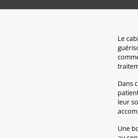
Le cab
guéris
comme 
traite
Dans c
patien
leur s
accomp
Une bo
au sen