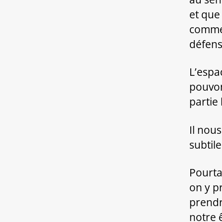
et que
comme 
défens
L’espa
pouvon
partie
Il nou
subtil
Pourtan
on y p
prendr
notre ê