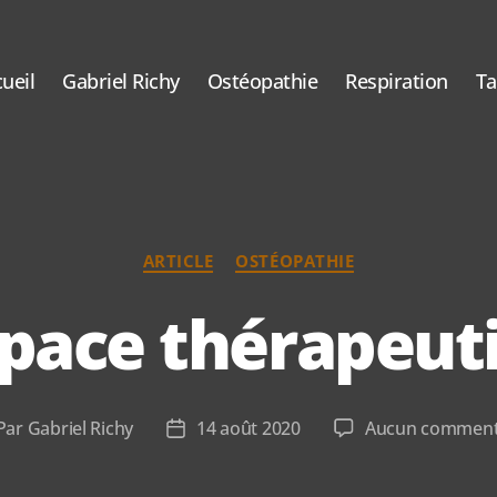
ueil
Gabriel Richy
Ostéopathie
Respiration
T
Catégories
ARTICLE
OSTÉOPATHIE
space thérapeut
Par
Gabriel Richy
14 août 2020
Aucun comment
teur
Date
de
ticle
l’article