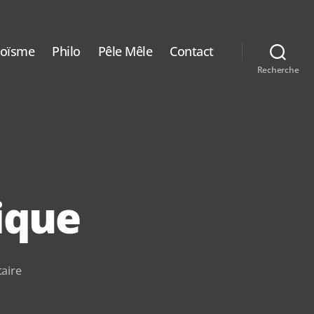
aoïsme
Philo
Pêle Mêle
Contact
Recherche
ique
sur
aire
L’espace
thérapeutique