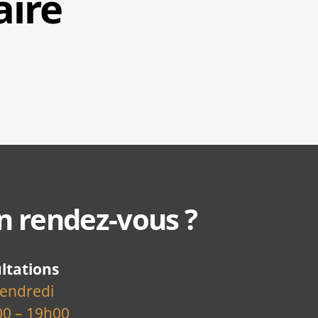
aire
n rendez-vous ?
ltations
vendredi
00 – 19h00