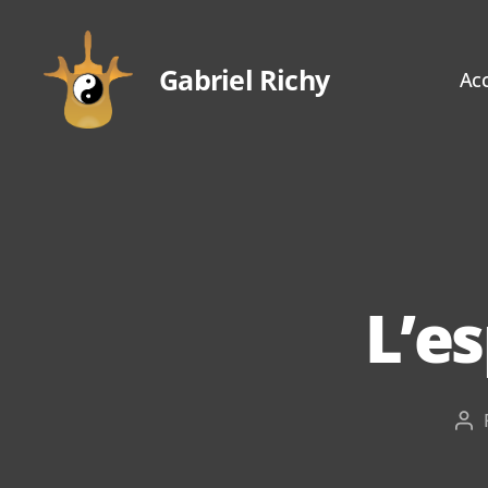
Gabriel Richy
Acc
Gabriel
Richy
L’e
Au
de
l’ar