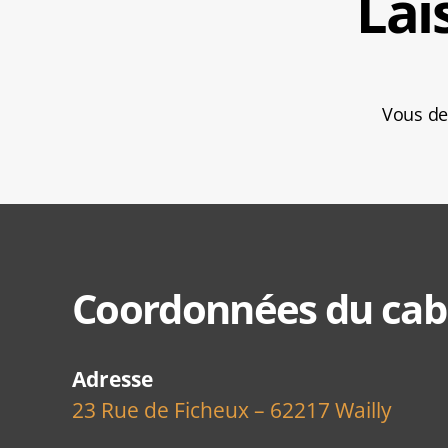
Lai
Vous d
Coordonnées du cab
Adresse
23 Rue de Ficheux – 62217 Wailly