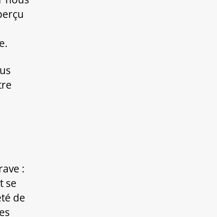
perçu
e.
ous
tre
rave :
t se
eté de
res