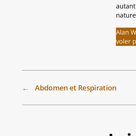
autant
nature
Alan W
voler p
←
Abdomen et Respiration