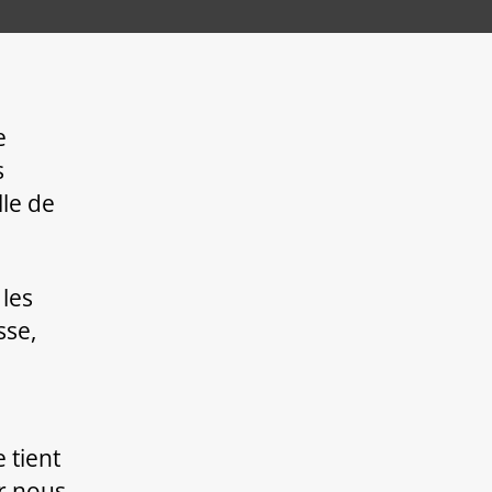
e
s
le de
 les
sse,
 tient
r nous