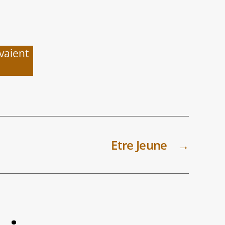
vaient
Etre Jeune
→